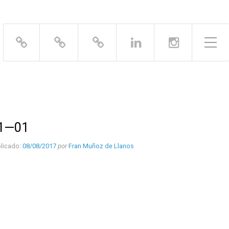
Alternar el menú lateral
1—01
licado:
08/08/2017
por
Fran Muñoz de Llanos