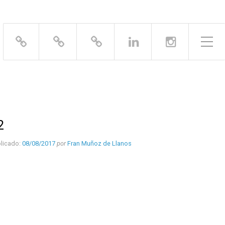
Alternar el menú lateral
2
licado:
08/08/2017
por
Fran Muñoz de Llanos