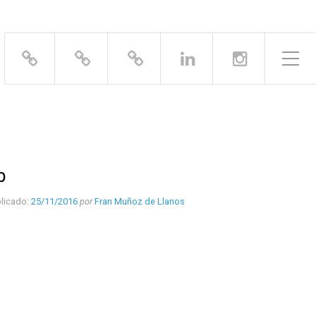
Alternar el menú lateral
b
licado:
25/11/2016
por
Fran Muñoz de Llanos