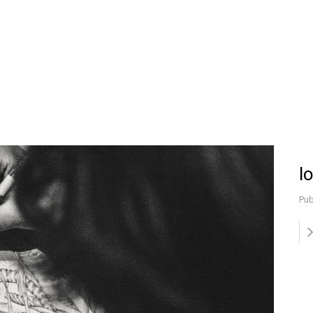
l
Pub