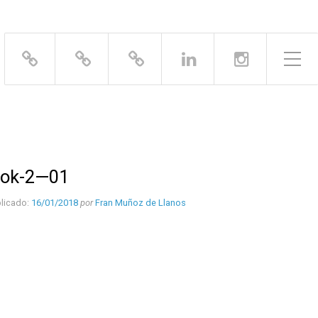
Alternar el menú lateral
ook-2—01
licado:
16/01/2018
por
Fran Muñoz de Llanos