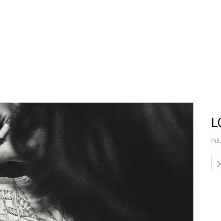
L
Pub