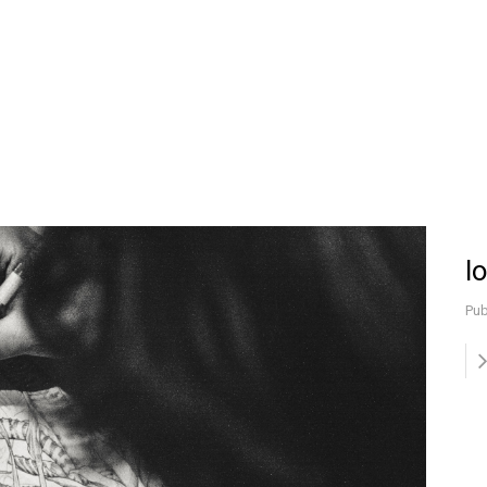
l
Pub