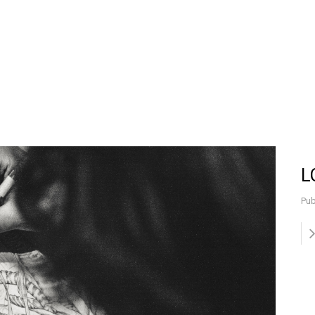
L
Pub