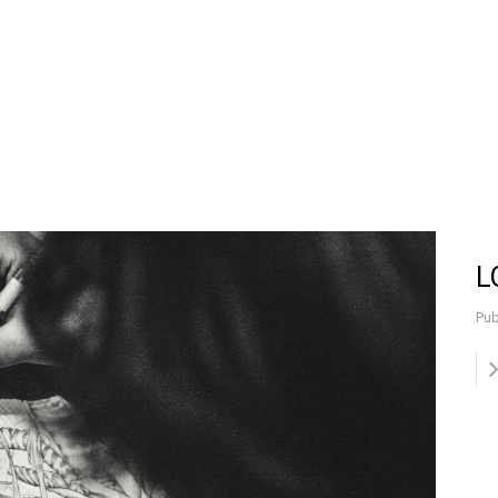
L
Pub