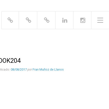
Alternar el menú lateral
OOK204
licado:
08/08/2017
por
Fran Muñoz de Llanos