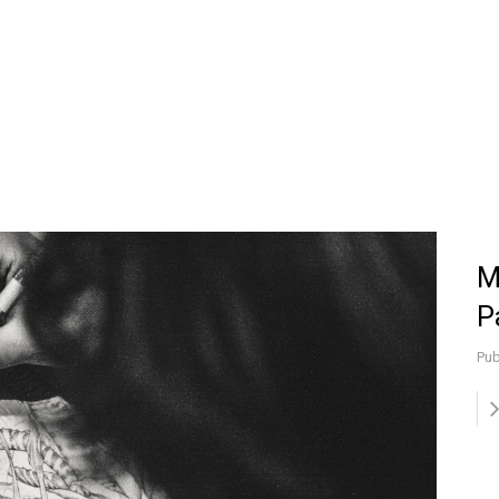
M
P
Pub