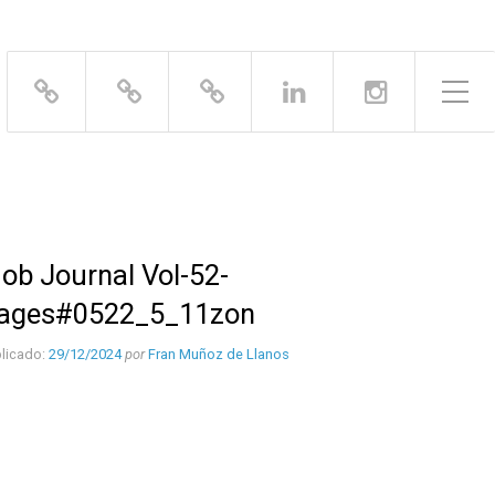
Alternar el menú lateral
ob Journal Vol-52-
ages#0522_5_11zon
licado:
29/12/2024
por
Fran Muñoz de Llanos