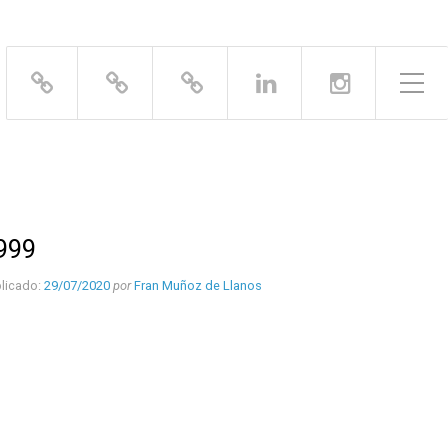
Alternar el menú lateral
999
licado:
29/07/2020
por
Fran Muñoz de Llanos