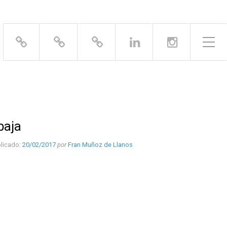
Alternar el menú lateral
baja
licado:
20/02/2017
por
Fran Muñoz de Llanos